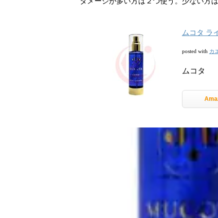
ダメージが多い方は２つ使う。少ない方
ムコタ ライ
カ
posted with
ムコタ
Ama