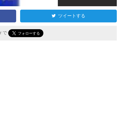
ツイートする
er で