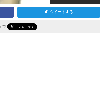
ツイートする
er で