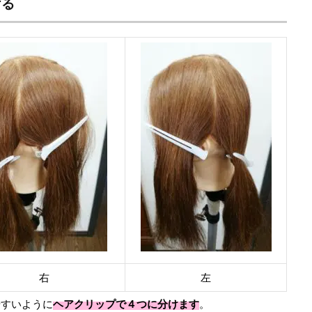
ける
右
左
やすいように
ヘアクリップで４つに分けます
。