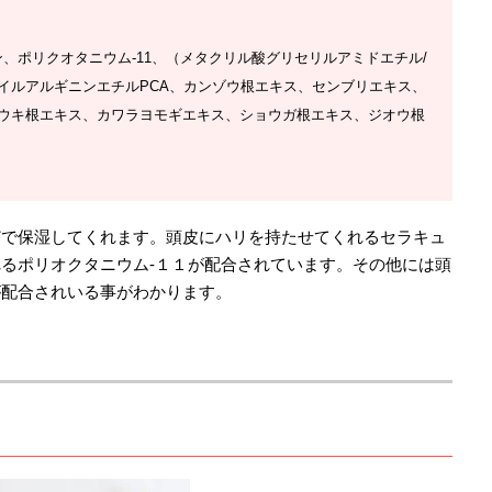
、ポリクオタニウム-11、（メタクリル酸グリセリルアミドエチル/
イルアルギニンエチルPCA、カンゾウ根エキス、センブリエキス、
ウキ根エキス、カワラヨモギエキス、ショウガ根エキス、ジオウ根
どで保湿してくれます。頭皮にハリを持たせてくれるセラキュ
るポリオクタニウム-１１が配合されています。その他には頭
が配合されいる事がわかります。